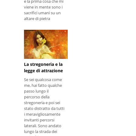
e la prima cosa che mi
viene in mente sono i
sacrifici umani su un
altare di pietra
grondante di rosso
scuro e altre immagini
che sembrano
qualcosa di appena
uscito un film horror
La stregoneria e la
legge di attrazione
Se sei qualcosa come
me, hai fatto qualche
passo lungo il
percorso della
stregoneria e poi sei
stato distratto da tutti
i meravigliosamente
invitanti percorsi
laterali. Sono andato
lungo la strada dei