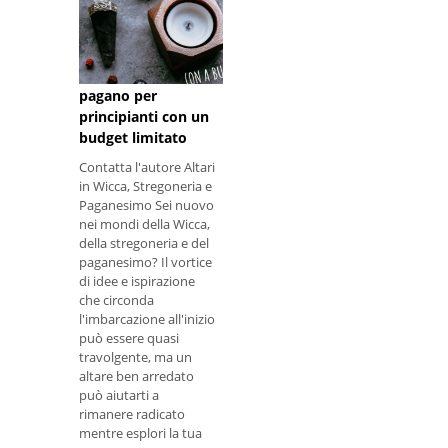
Come impostare
un altare wiccan o
pagano per
principianti con un
budget limitato
Contatta l'autore Altari
in Wicca, Stregoneria e
Paganesimo Sei nuovo
nei mondi della Wicca,
della stregoneria e del
paganesimo? Il vortice
di idee e ispirazione
che circonda
l'imbarcazione all'inizio
può essere quasi
travolgente, ma un
altare ben arredato
può aiutarti a
rimanere radicato
mentre esplori la tua