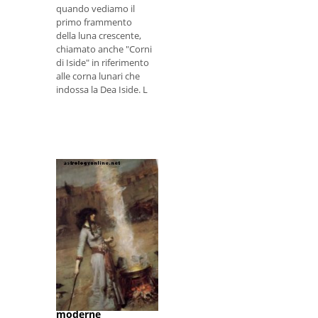
quando vediamo il
primo frammento
della luna crescente,
chiamato anche "Corni
di Iside" in riferimento
alle corna lunari che
indossa la Dea Iside. L
Storia ed effetti del
pregiudizio e
dell'intolleranza
della stregoneria
sulle prime donne
moderne