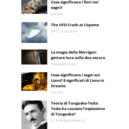
Cosa significano i fiori nei
sogni?
SOGNI
The UFO Crash at Coyame
UFO E ALIENI
La magia della Morrigan:
gettare luce sulla dea oscura
PAGANESIMO
Cosa significano i sogni sui
Lions? 8 significati di Lions in
Dreams
SOGNI
Teoria di Tunguska-Tesla:
Tesla ha causato l'esplosione
di Tunguska?
IL PARANORMALE