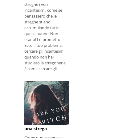
streghe i veri
incantesimi, come se
pensassero che le
streghe stiano
accumulando tutte
quelle buone. Non
erano! Lo prometto.
Ecco il tuo problema:
cercare gli incantesimi
quando non hai
studiato la stregoneria
è come cercare gli
spartiti quando non
hai ancora imparato a
suonare uno
strumento.
Sono una strega?
Come sapere se sei
una strega
Come puoi sapere se