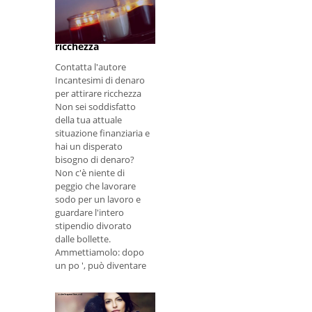
5 incantesimi di
denaro, rituali e
canti per attirare
ricchezza
Contatta l'autore
Incantesimi di denaro
per attirare ricchezza
Non sei soddisfatto
della tua attuale
situazione finanziaria e
hai un disperato
bisogno di denaro?
Non c'è niente di
peggio che lavorare
sodo per un lavoro e
guardare l'intero
stipendio divorato
dalle bollette.
Ammettiamolo: dopo
un po ', può diventare
deprimente.