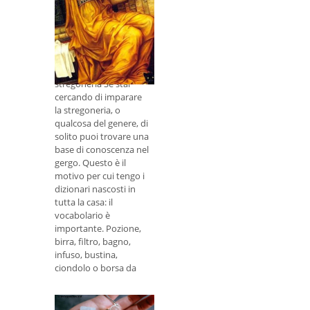
Imparare la
stregoneria:
pozioni magiche,
birre e altri intrugli
Incantesimi di
stregoneria Se stai
cercando di imparare
la stregoneria, o
qualcosa del genere, di
solito puoi trovare una
base di conoscenza nel
gergo. Questo è il
motivo per cui tengo i
dizionari nascosti in
tutta la casa: il
vocabolario è
importante. Pozione,
birra, filtro, bagno,
infuso, bustina,
ciondolo o borsa da
mojo, bottiglie e
vasetti di Witch: ci
sono così tanti diversi