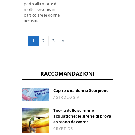
portò alla morte di
molte persone, in
particolare le donne
accusate
erroneamente di cose
impossibili.
1
2
3
»
RACCOMANDAZIONI
Capire una donna Scorpione
ASTROLOGIA
Teoria delle scimmie
acquatiche: le sirene di prova
esistono davvero?
CRYPTIDS