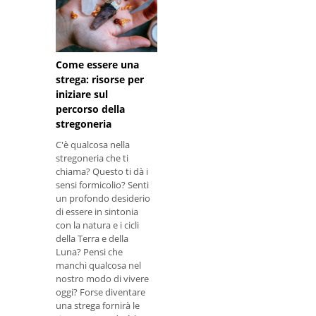
tipi di cose che le
streghe sembrano
fare, no? B
Come essere una
strega: risorse per
iniziare sul
percorso della
stregoneria
C'è qualcosa nella
stregoneria che ti
chiama? Questo ti dà i
sensi formicolio? Senti
un profondo desiderio
di essere in sintonia
con la natura e i cicli
della Terra e della
Luna? Pensi che
manchi qualcosa nel
nostro modo di vivere
oggi? Forse diventare
una strega fornirà le