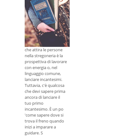
Come annullare un
incantesimo o
annullare una
maledizione
Una delle tante cose
che attira le persone
nella stregoneria è la
prospettiva di lavorare
con energia o, nel
linguaggio comune,
lanciare incantesimi.
Tuttavia, c'è qualcosa
che devi sapere prima
ancora di lanciare il
tuo primo
incantesimo. È un po
'come sapere dove si
trova il freno quando
inizi a imparare a
guidare. S