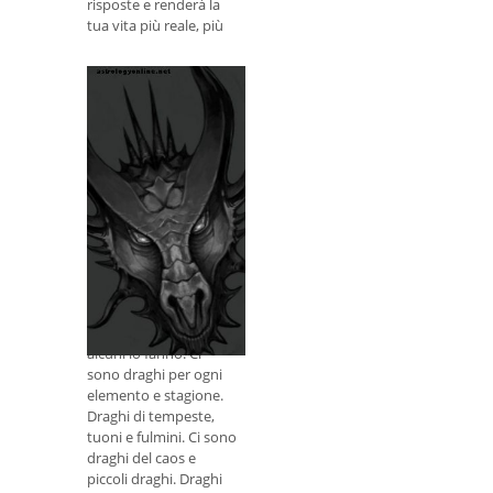
risposte e renderà la
tua vita più reale, più
radicata e,
ovviamente, più
magica. Qui t
Lavorare con i
draghi nella tua
pratica magica
I draghi non sono tutti
uguali Non tutti i
draghi hanno le ali o
respirano il fuoco - e
alcuni lo fanno. Ci
sono draghi per ogni
elemento e stagione.
Draghi di tempeste,
tuoni e fulmini. Ci sono
draghi del caos e
piccoli draghi. Draghi