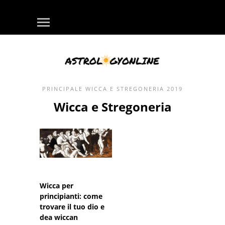
PRINCIPALE
WICCA E STREGONERIA
2019
Wicca e Stregoneria
Wicca per
principianti: come
trovare il tuo dio e
dea wiccan