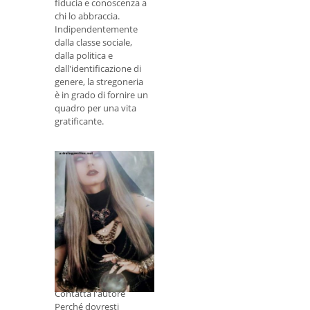
fiducia e conoscenza a
chi lo abbraccia.
Indipendentemente
dalla classe sociale,
dalla politica e
dall'identificazione di
genere, la stregoneria
è in grado di fornire un
quadro per una vita
gratificante.
Perché la
meditazione è
importante nella
stregoneria?
Contatta l'autore
Perché dovresti