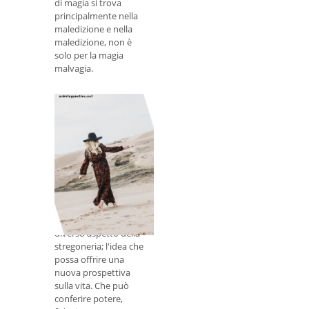
di magia si trova
principalmente nella
maledizione e nella
maledizione, non è
solo per la magia
malvagia.
L'incantesimo Hoodoo
"vaso di miele", ad
esempio, è comune
nella magia dell'amore.
La stregoneria dà
potere alle donne
In questo articolo,
voglio esplorare un
diverso aspetto della
stregoneria; l'idea che
possa offrire una
nuova prospettiva
sulla vita. Che può
conferire potere,