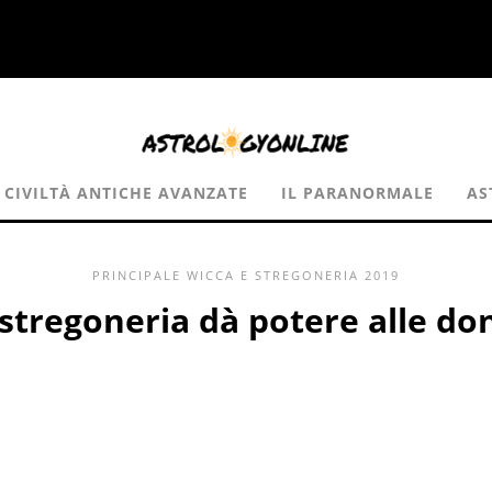
CIVILTÀ ANTICHE AVANZATE
IL PARANORMALE
AS
PRINCIPALE
WICCA E STREGONERIA
2019
 stregoneria dà potere alle do