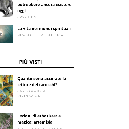
potrebbero ancora esistere
oggi
CRYPTIDS
La vita nei mondi spirituali
NEW AGE E METAFISICA
PIÙ VISTI
Quanto sono accurate le
letture dei tarocchi?
CARTOMANZIA E
DIVINAZIONE
Lezioni di erboristeria
magica: artemisia
WICCA E STREGONERIA