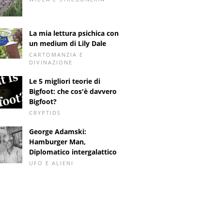
La mia lettura psichica con
un medium di Lily Dale
CARTOMANZIA E
DIVINAZIONE
Le 5 migliori teorie di
Bigfoot: che cos'è davvero
Bigfoot?
CRYPTIDS
George Adamski:
Hamburger Man,
Diplomatico intergalattico
UFO E ALIENI