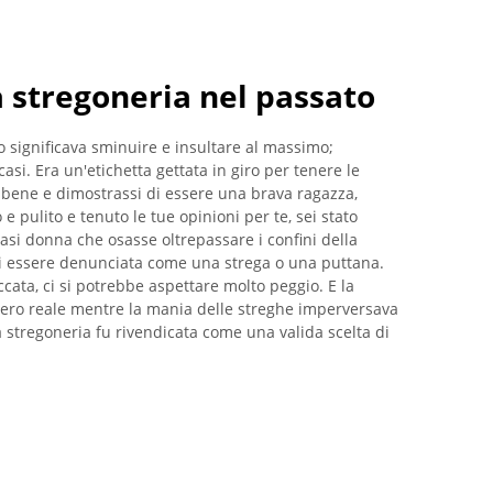
a stregoneria nel passato
significava sminuire e insultare al massimo;
asi. Era un'etichetta gettata in giro per tenere le
i bene e dimostrassi di essere una brava ragazza,
o e pulito e tenuto le tue opinioni per te, sei stato
si donna che osasse oltrepassare i confini della
di essere denunciata come una strega o una puttana.
ccata, ci si potrebbe aspettare molto peggio. E la
vvero reale mentre la mania delle streghe imperversava
a stregoneria fu rivendicata come una valida scelta di