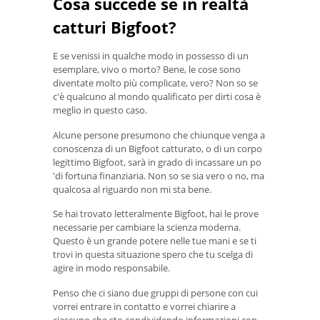
Cosa succede se in realtà
catturi Bigfoot?
E se venissi in qualche modo in possesso di un
esemplare, vivo o morto? Bene, le cose sono
diventate molto più complicate, vero? Non so se
c'è qualcuno al mondo qualificato per dirti cosa è
meglio in questo caso.
Alcune persone presumono che chiunque venga a
conoscenza di un Bigfoot catturato, o di un corpo
legittimo Bigfoot, sarà in grado di incassare un po
'di fortuna finanziaria. Non so se sia vero o no, ma
qualcosa al riguardo non mi sta bene.
Se hai trovato letteralmente Bigfoot, hai le prove
necessarie per cambiare la scienza moderna.
Questo è un grande potere nelle tue mani e se ti
trovi in ​​questa situazione spero che tu scelga di
agire in modo responsabile.
Penso che ci siano due gruppi di persone con cui
vorrei entrare in contatto e vorrei chiarire a
ciascuno che sto condividendo informazioni con