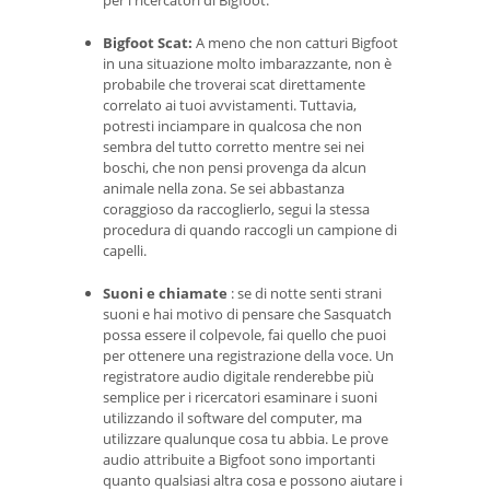
per i ricercatori di Bigfoot.
Bigfoot Scat:
A meno che non catturi Bigfoot
in una situazione molto imbarazzante, non è
probabile che troverai scat direttamente
correlato ai tuoi avvistamenti. Tuttavia,
potresti inciampare in qualcosa che non
sembra del tutto corretto mentre sei nei
boschi, che non pensi provenga da alcun
animale nella zona. Se sei abbastanza
coraggioso da raccoglierlo, segui la stessa
procedura di quando raccogli un campione di
capelli.
Suoni e chiamate
: se di notte senti strani
suoni e hai motivo di pensare che Sasquatch
possa essere il colpevole, fai quello che puoi
per ottenere una registrazione della voce. Un
registratore audio digitale renderebbe più
semplice per i ricercatori esaminare i suoni
utilizzando il software del computer, ma
utilizzare qualunque cosa tu abbia. Le prove
audio attribuite a Bigfoot sono importanti
quanto qualsiasi altra cosa e possono aiutare i