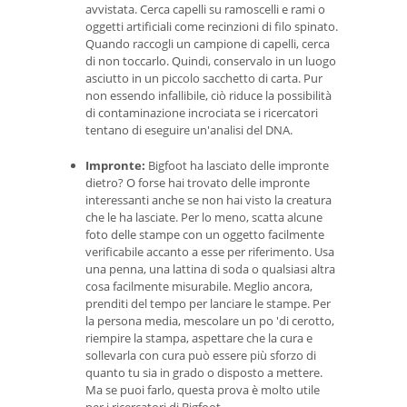
avvistata. Cerca capelli su ramoscelli e rami o
oggetti artificiali come recinzioni di filo spinato.
Quando raccogli un campione di capelli, cerca
di non toccarlo. Quindi, conservalo in un luogo
asciutto in un piccolo sacchetto di carta. Pur
non essendo infallibile, ciò riduce la possibilità
di contaminazione incrociata se i ricercatori
tentano di eseguire un'analisi del DNA.
Impronte:
Bigfoot ha lasciato delle impronte
dietro? O forse hai trovato delle impronte
interessanti anche se non hai visto la creatura
che le ha lasciate. Per lo meno, scatta alcune
foto delle stampe con un oggetto facilmente
verificabile accanto a esse per riferimento. Usa
una penna, una lattina di soda o qualsiasi altra
cosa facilmente misurabile. Meglio ancora,
prenditi del tempo per lanciare le stampe. Per
la persona media, mescolare un po 'di cerotto,
riempire la stampa, aspettare che la cura e
sollevarla con cura può essere più sforzo di
quanto tu sia in grado o disposto a mettere.
Ma se puoi farlo, questa prova è molto utile