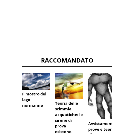
RACCOMANDATO
Il mostro del
Cosa f
lago
Teoria delle
vedi B
normanno
scimmie
acquatiche: le
sirene di
Avvistamenti,
prova
prove e teorie
esistono