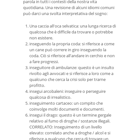
parola in tutti i contesti della nostra vita
quotidiana. Una revisione di alcuni idiomi comuni
può darci una svolta interpretativa del sogno:
Una caccia all'oca selvatica: una lunga ricerca di
qualcosa che è difficile da trovare o potrebbe
non esistere.
inseguendo la propria coda: si riferisce a come
un cane può correre in giro inseguendo la
coda. Ciò si riferisce all'andare in cerchio e non
a fare progressi.
inseguitore di ambulanze: questo è un insulto
rivolto agli avvocati e si riferisce a loro come a
qualcuno che cerca la crisi solo per trarne
profitto.
insegui arcobaleni: inseguire o perseguire
qualcosa di irrealistico.
inseguimento cartaceo: un compito che
coinvolge molti documenti e documenti.
insegui il drago: questo è un termine gergale
relativo al fumo di droghe / sostanze illegali.
CORRELATO: Inseguimento di un livello
elevato: correlato anche a droghe / alcol e si
riferisce a qualcuno che cerca di trovare un