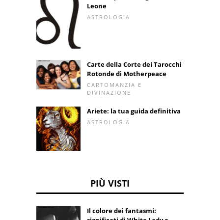
Leone
ASTROLOGIA
Carte della Corte dei Tarocchi
Rotonde di Motherpeace
CARTOMANZIA E
DIVINAZIONE
Ariete: la tua guida definitiva
ASTROLOGIA
PIÙ VISTI
Il colore dei fantasmi:
significati di White Lady e