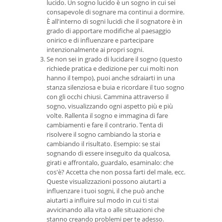
lucido. Un sogno lucido è un sogno in cui sei
consapevole di sognare ma continui a dormire.
È all'interno di sogni lucidi che il sognatore è in
grado di apportare modifiche al paesaggio
onirico e di influenzare e partecipare
intenzionalmente ai propri sogni.
Se non sei in grado di lucidare il sogno (questo
richiede pratica e dedizione per cui molti non
hanno il tempo), puoi anche sdraiarti in una
stanza silenziosa e buia e ricordare il tuo sogno
con gli occhi chiusi. Cammina attraverso il
sogno, visualizzando ogni aspetto più e più
volte. Rallenta il sogno e immagina di fare
cambiamenti e fare il contrario. Tenta di
risolvere il sogno cambiando la storia e
cambiando il risultato. Esempio: se stai
sognando di essere inseguito da qualcosa,
girati e affrontalo, guardalo, esaminalo: che
cos'è? Accetta che non possa farti del male, ecc.
Queste visualizzazioni possono aiutarti a
influenzare i tuoi sogni, il che può anche
aiutarti a influire sul modo in cui ti stai
avvicinando alla vita o alle situazioni che
stanno creando problemi per te adesso.