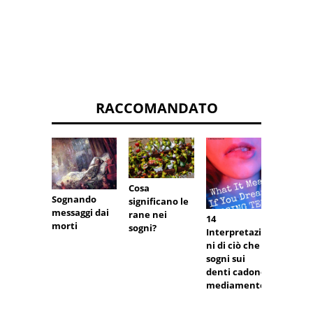
RACCOMANDATO
Cosa
Il sign
Sognando
significano le
del pe
messaggi dai
rane nei
sogni
14
morti
sogni?
Interpretazio
ni di ciò che i
sogni sui
denti cadono
mediamente