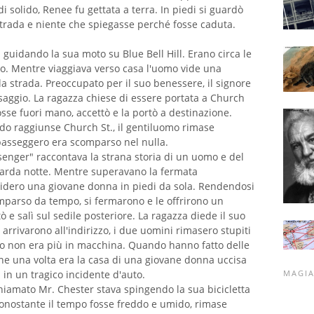
 solido, Renee fu gettata a terra. In piedi si guardò
strada e niente che spiegasse perché fosse caduta.
 guidando la sua moto su Blue Bell Hill. Erano circa le
no. Mentre viaggiava verso casa l'uomo vide una
a strada. Preoccupato per il suo benessere, il signore
ssaggio. La ragazza chiese di essere portata a Church
osse fuori mano, accettò e la portò a destinazione.
ndo raggiunse Church St., il gentiluomo rimase
 passeggero era scomparso nel nulla.
enger" raccontava la strana storia di un uomo e del
tarda notte. Mentre superavano la fermata
, videro una giovane donna in piedi da sola. Rendendosi
mparso da tempo, si fermarono e le offrirono un
 e salì sul sedile posteriore. La ragazza diede il suo
arrivarono all'indirizzo, i due uomini rimasero stupiti
ero non era più in macchina. Quando hanno fatto delle
 che una volta era la casa di una giovane donna uccisa
 in un tragico incidente d'auto.
MAGI
hiamato Mr. Chester stava spingendo la sua bicicletta
 Nonostante il tempo fosse freddo e umido, rimase