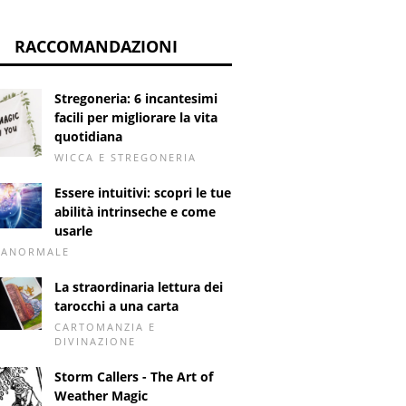
RACCOMANDAZIONI
Stregoneria: 6 incantesimi
facili per migliorare la vita
quotidiana
WICCA E STREGONERIA
Essere intuitivi: scopri le tue
abilità intrinseche e come
usarle
RANORMALE
La straordinaria lettura dei
tarocchi a una carta
CARTOMANZIA E
DIVINAZIONE
Storm Callers - The Art of
Weather Magic