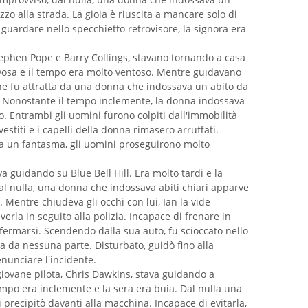
zo alla strada. La gioia è riuscita a mancare solo di
 guardare nello specchietto retrovisore, la signora era
ephen Pope e Barry Collings, stavano tornando a casa
ovosa e il tempo era molto ventoso. Mentre guidavano
ione fu attratta da una donna che indossava un abito da
da. Nonostante il tempo inclemente, la donna indossava
o. Entrambi gli uomini furono colpiti dall'immobilità
estiti e i capelli della donna rimasero arruffati.
a un fantasma, gli uomini proseguirono molto
a guidando su Blue Bell Hill. Era molto tardi e la
al nulla, una donna che indossava abiti chiari apparve
. Mentre chiudeva gli occhi con lui, Ian la vide
erla in seguito alla polizia. Incapace di frenare in
fermarsi. Scendendo dalla sua auto, fu scioccato nello
a da nessuna parte. Disturbato, guidò fino alla
enunciare l'incidente.
giovane pilota, Chris Dawkins, stava guidando a
tempo era inclemente e la sera era buia. Dal nulla una
 precipitò davanti alla macchina. Incapace di evitarla,