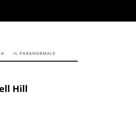
IA
IL PARANORMALE
ll Hill