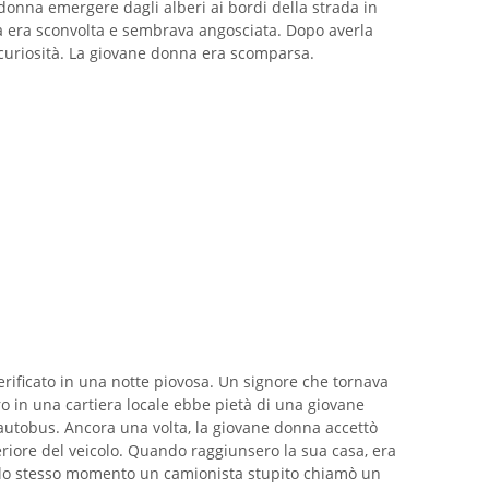
donna emergere dagli alberi ai bordi della strada in
na era sconvolta e sembrava angosciata. Dopo averla
 curiosità. La giovane donna era scomparsa.
verificato in una notte piovosa. Un signore che tornava
ro in una cartiera locale ebbe pietà di una giovane
autobus. Ancora una volta, la giovane donna accettò
eriore del veicolo. Quando raggiunsero la sua casa, era
ello stesso momento un camionista stupito chiamò un