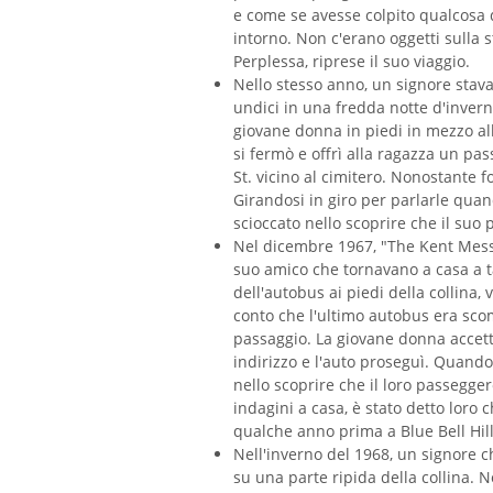
e come se avesse colpito qualcosa di
intorno. Non c'erano oggetti sulla 
Perplessa, riprese il suo viaggio.
Nello stesso anno, un signore stava
undici in una fredda notte d'inver
giovane donna in piedi in mezzo all
si fermò e offrì alla ragazza un pa
St. vicino al cimitero. Nonostante f
Girandosi in giro per parlarle qua
scioccato nello scoprire che il suo
Nel dicembre 1967, "The Kent Mess
suo amico che tornavano a casa a 
dell'autobus ai piedi della collina
conto che l'ultimo autobus era sco
passaggio. La giovane donna accettò
indirizzo e l'auto proseguì. Quando 
nello scoprire che il loro passegg
indagini a casa, è stato detto loro
qualche anno prima a Blue Bell Hill
Nell'inverno del 1968, un signore c
su una parte ripida della collina.