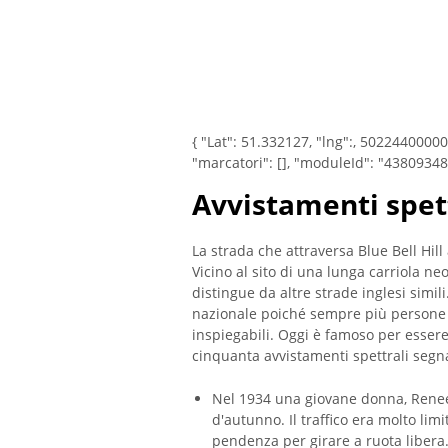
{ "Lat": 51.332127, "lng":, 5022440000
"marcatori": [], "moduleId": "43809348
Avvistamenti spet
La strada che attraversa Blue Bell Hill
Vicino al sito di una lunga carriola neo
distingue da altre strade inglesi simili.
nazionale poiché sempre più persone 
inspiegabili. Oggi è famoso per essere 
cinquanta avvistamenti spettrali segnal
Nel 1934 una giovane donna, Renee,
d'autunno. Il traffico era molto lim
pendenza per girare a ruota libera