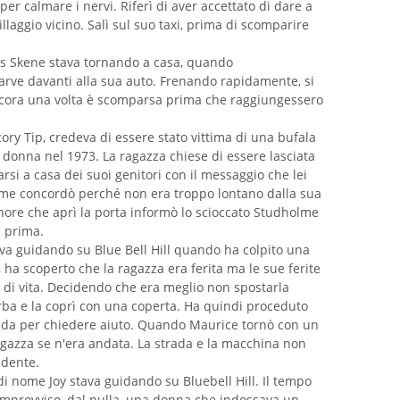
per calmare i nervi. Riferì di aver accettato di dare a
laggio vicino. Salì sul suo taxi, prima di scomparire
s Skene stava tornando a casa, quando
ve davanti alla sua auto. Frenando rapidamente, si
Ancora una volta è scomparsa prima che raggiungessero
ry Tip, credeva di essere stato vittima di una bufala
onna nel 1973. La ragazza chiese di essere lasciata
si a casa dei suoi genitori con il messaggio che lei
lme concordò perché non era troppo lontano dalla sua
gnore che aprì la porta informò lo scioccato Studholme
i prima.
a guidando su Blue Bell Hill quando ha colpito una
ha scoperto che la ragazza era ferita ma le sue ferite
di vita. Decidendo che era meglio non spostarla
'erba e la coprì con una coperta. Ha quindi proceduto
trada per chiedere aiuto. Quando Maurice tornò con un
ragazza se n'era andata. La strada e la macchina non
idente.
di nome Joy stava guidando su Bluebell Hill. Il tempo
ll'improvviso, dal nulla, una donna che indossava un