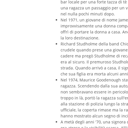
bar locale per una forte tazza di tè 
una ragazza un passaggio per un vil
nel nulla pochi minuti dopo.
Nel 1971, un giovane di nome Jame
improvvisamente una donna compar
offrì di portare la donna a casa. 
la loro destinazione.
Richard Studholme della band Chico
crudele quando prese una giovane d
cadere ma pregò Studholme di recar
era al sicuro. Il premuroso Studho
strada. Quando arrivò a casa, il si
che sua figlia era morta alcuni ann
Nel 1974, Maurice Goodenough stav
ragazza. Scendendo dalla sua auto, 
non sembravano essere in pericolo 
troppo in là, portò la ragazza sull
alla stazione di polizia lungo la s
ufficiale, la coperta rimase ma la 
hanno mostrato alcun segno di inc
A metà degli anni '70, una signora 
era atroce e la visibilità scarsa. A