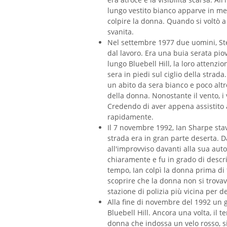
lungo vestito bianco apparve in mez
colpire la donna. Quando si voltò a
svanita.
Nel settembre 1977 due uomini, St
dal lavoro. Era una buia serata pi
lungo Bluebell Hill, la loro attenz
sera in piedi sul ciglio della stra
un abito da sera bianco e poco altr
della donna. Nonostante il vento, i v
Credendo di aver appena assistito 
rapidamente.
Il 7 novembre 1992, Ian Sharpe stav
strada era in gran parte deserta. D
all'improvviso davanti alla sua auto
chiaramente e fu in grado di descriv
tempo, Ian colpì la donna prima di 
scoprire che la donna non si trovav
stazione di polizia più vicina per d
Alla fine di novembre del 1992 un 
Bluebell Hill. Ancora una volta, il 
donna che indossa un velo rosso, si