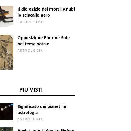
Il dio egizio dei morti: Anubi
lo sciacallo nero
PAGANESIMO
Opposizione Plutone-Sole
nel tema natale
ASTROLOGIA
PIÙ VISTI
Significato dei pianeti in
astrologia
ASTROLOGIA
Avvistamenti Yowie: Bigfoot