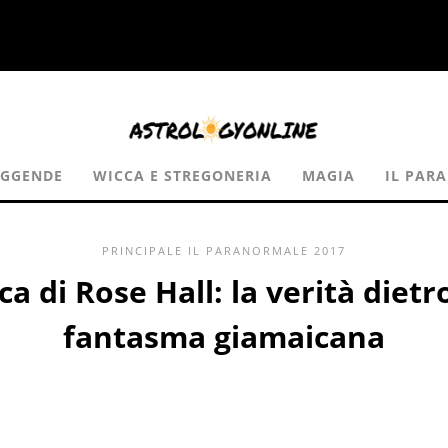
EGGENDE
WICCA E STREGONERIA
MAGIA
IL PAR
PRINCIPALE
IL PARANORMALE
2017
ca di Rose Hall: la verità dietr
fantasma giamaicana