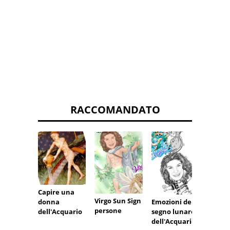
RACCOMANDATO
Segni
zodiaca
volti d
Capire una
Virgo Sun Sign
Emozioni del
donna
persone
segno lunare
dell'Acquario
dell'Acquario