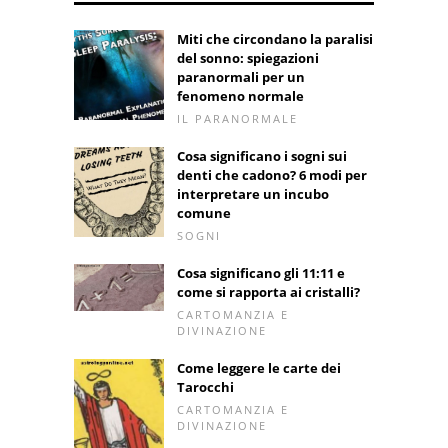
Miti che circondano la paralisi
del sonno: spiegazioni
paranormali per un
fenomeno normale
IL PARANORMALE
Cosa significano i sogni sui
denti che cadono? 6 modi per
interpretare un incubo
comune
SOGNI
Cosa significano gli 11:11 e
come si rapporta ai cristalli?
CARTOMANZIA E
DIVINAZIONE
Come leggere le carte dei
Tarocchi
CARTOMANZIA E
DIVINAZIONE