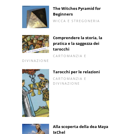
The Witches Pyramid for
Beginners
WICCA E STREGONERIA
Comprendere la storia, la
pratica e la saggezza dei
tarocchi
CARTOMANZIA E
DIVINAZIONE
Tarocchi per le relazioni
CARTOMANZIA E
DIVINAZIONE
Alla scoperta della dea Maya
IxChel