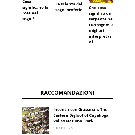
Cosa
La scienza dei
significano le
Che cosa
sogni profetici
rose nei
Terapi
significa un
sogni?
sogni,
serpente nel
lucidi
tuo sogno: le 3
curare
migliori
vita
interpretazio
ni
RACCOMANDAZIONI
Incontri con Grassman: The
Eastern Bigfoot of Cuyahoga
Valley National Park
CRYPTIDS