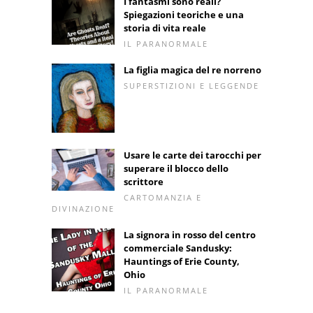
I fantasmi sono reali?
Spiegazioni teoriche e una
storia di vita reale
IL PARANORMALE
La figlia magica del re norreno
SUPERSTIZIONI E LEGGENDE
Usare le carte dei tarocchi per
superare il blocco dello
scrittore
CARTOMANZIA E
DIVINAZIONE
La signora in rosso del centro
commerciale Sandusky:
Hauntings of Erie County,
Ohio
IL PARANORMALE