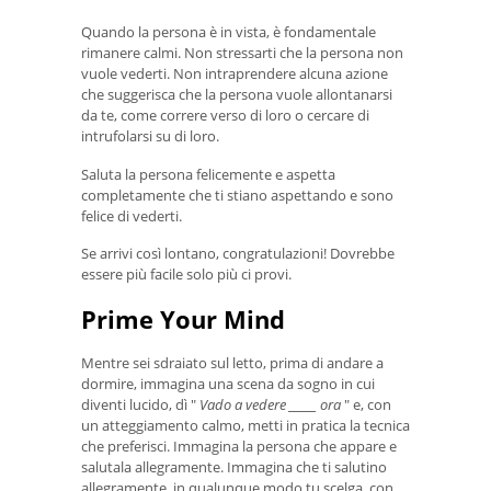
Quando la persona è in vista, è fondamentale
rimanere calmi. Non stressarti che la persona non
vuole vederti. Non intraprendere alcuna azione
che suggerisca che la persona vuole allontanarsi
da te, come correre verso di loro o cercare di
intrufolarsi su di loro.
Saluta la persona felicemente e aspetta
completamente che ti stiano aspettando e sono
felice di vederti.
Se arrivi così lontano, congratulazioni! Dovrebbe
essere più facile solo più ci provi.
Prime Your Mind
Mentre sei sdraiato sul letto, prima di andare a
dormire, immagina una scena da sogno in cui
diventi lucido, dì "
Vado a vedere _____ ora
" e, con
un atteggiamento calmo, metti in pratica la tecnica
che preferisci. Immagina la persona che appare e
salutala allegramente. Immagina che ti salutino
allegramente, in qualunque modo tu scelga, con