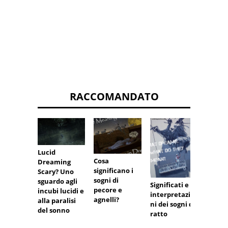
RACCOMANDATO
Lucid
Il sign
Cosa
Dreaming
del pe
significano i
Scary? Uno
sogni
sogni di
sguardo agli
Significati e
pecore e
incubi lucidi e
interpretazio
agnelli?
alla paralisi
ni dei sogni di
del sonno
ratto