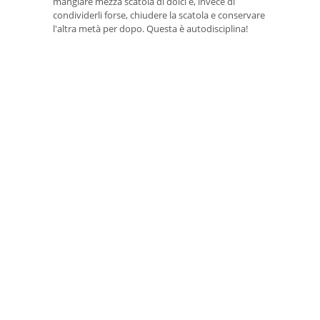
mangiare mezza scatola di dolci e, invece di
condividerli forse, chiudere la scatola e conservare
l'altra metà per dopo. Questa è autodisciplina!