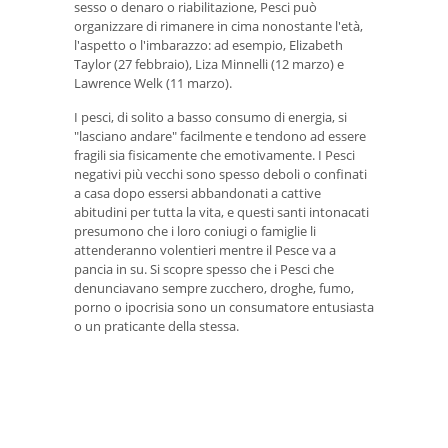
sesso o denaro o riabilitazione, Pesci può
organizzare di rimanere in cima nonostante l'età,
l'aspetto o l'imbarazzo: ad esempio, Elizabeth
Taylor (27 febbraio), Liza Minnelli (12 marzo) e
Lawrence Welk (11 marzo).
I pesci, di solito a basso consumo di energia, si
"lasciano andare" facilmente e tendono ad essere
fragili sia fisicamente che emotivamente. I Pesci
negativi più vecchi sono spesso deboli o confinati
a casa dopo essersi abbandonati a cattive
abitudini per tutta la vita, e questi santi intonacati
presumono che i loro coniugi o famiglie li
attenderanno volentieri mentre il Pesce va a
pancia in su. Si scopre spesso che i Pesci che
denunciavano sempre zucchero, droghe, fumo,
porno o ipocrisia sono un consumatore entusiasta
o un praticante della stessa.