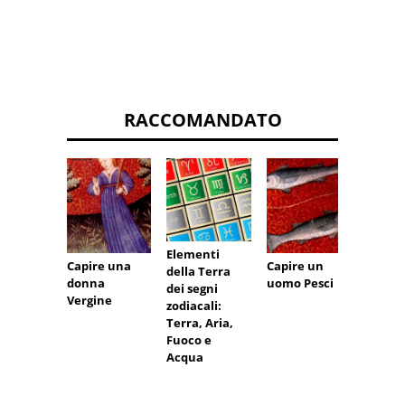
RACCOMANDATO
Astrolo
Come 
Elementi
Capire una
Capire un
d'acco
della Terra
donna
uomo Pesci
Gemell
dei segni
Vergine
Pesci
zodiacali:
Terra, Aria,
Fuoco e
Acqua