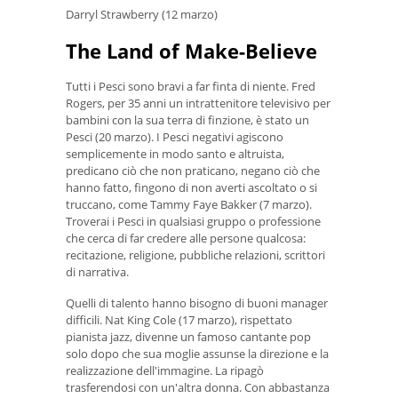
Darryl Strawberry (12 marzo)
The Land of Make-Believe
Tutti i Pesci sono bravi a far finta di niente. Fred
Rogers, per 35 anni un intrattenitore televisivo per
bambini con la sua terra di finzione, è stato un
Pesci (20 marzo). I Pesci negativi agiscono
semplicemente in modo santo e altruista,
predicano ciò che non praticano, negano ciò che
hanno fatto, fingono di non averti ascoltato o si
truccano, come Tammy Faye Bakker (7 marzo).
Troverai i Pesci in qualsiasi gruppo o professione
che cerca di far credere alle persone qualcosa:
recitazione, religione, pubbliche relazioni, scrittori
di narrativa.
Quelli di talento hanno bisogno di buoni manager
difficili. Nat King Cole (17 marzo), rispettato
pianista jazz, divenne un famoso cantante pop
solo dopo che sua moglie assunse la direzione e la
realizzazione dell'immagine. La ripagò
trasferendosi con un'altra donna. Con abbastanza