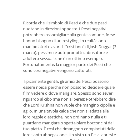
Ricorda che il simbolo di Pesci è che due pesci
nuotano in direzioni opposte. I Pesci negativi
potrebbero assomigliare alla gente comune, forse
hanno bisogno di un restyling. In realtà sono
manipolatori e avari. Il "cristiano" di Josh Duggar (3
marzo), pessimo e autoprodotto, abusatore e
adultero sessuale, ne è un ottimo esempio.
Fortunatamente, la maggior parte dei Pesci che
sono così negativi vengono catturati.
Tipicamente gentili, gli amici dei Pesci possono
essere noiosi perché non possono decidere quale
film vedere o dove mangiare. Spesso sono severi
riguardo al cibo (ma non al bere!): Potrebbero dire
che Lord Krishna non vuole che mangino cipolle e
aglio. In una tavola calda che non si adatta alle
loro regole dietetiche, non ordinano nulla e ti
guardano mangiare o sgattaiolare bocconcini dal
tuo piatto. È così che rimangono compiaciuti della
loro santa abnegazione. Ho visto un Pesci aprirsi e