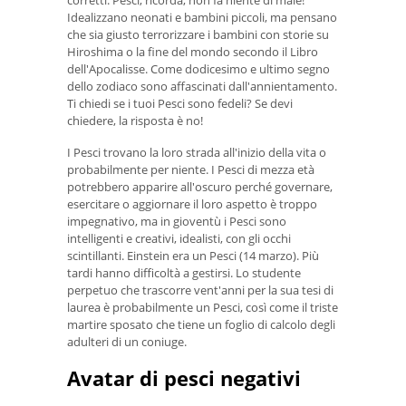
corretti. Pesci, ricorda, non fa niente di male!
Idealizzano neonati e bambini piccoli, ma pensano
che sia giusto terrorizzare i bambini con storie su
Hiroshima o la fine del mondo secondo il Libro
dell'Apocalisse. Come dodicesimo e ultimo segno
dello zodiaco sono affascinati dall'annientamento.
Ti chiedi se i tuoi Pesci sono fedeli? Se devi
chiedere, la risposta è no!
I Pesci trovano la loro strada all'inizio della vita o
probabilmente per niente. I Pesci di mezza età
potrebbero apparire all'oscuro perché governare,
esercitare o aggiornare il loro aspetto è troppo
impegnativo, ma in gioventù i Pesci sono
intelligenti e creativi, idealisti, con gli occhi
scintillanti. Einstein era un Pesci (14 marzo). Più
tardi hanno difficoltà a gestirsi. Lo studente
perpetuo che trascorre vent'anni per la sua tesi di
laurea è probabilmente un Pesci, così come il triste
martire sposato che tiene un foglio di calcolo degli
adulteri di un coniuge.
Avatar di pesci negativi