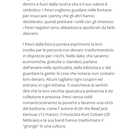
dentro e fuori dalla nostra vita e il suo valore è
simbolico. I Pesci vogliono guadare nelle fontane
per insaccare i penny che gli altri hanno
desiderato, quindi prestare i soldi con gli interessi;
i Pesci negativi sono abbastanza spudorati da farlo
davvero.
I Pesci dalla bocca povera esprimono la loro
invidia per le persone con denaro trasformandolo
in disprezzo per i ricchi. Nelle date, che saranno
economiche, gratuite o olandesi, parlano
dell'essere nella spiritualità, della biblioteca o del
guardare la gente: le cose che noterai non costano
loro denaro. Alcuni tagliano ogni coupon ed
entrano in ogni lotteria. Ti stancherai di sentirli
dire che la loro vecchia spazzatura polverosa è da
collezione e preziosa. Pesci senza soldi
romanticizzeranno la povertà o faranno una virtù
del barbone, come
l'
autore di
On the Road
Jack
Kerouac (12 marzo). Il musicista Kurt Cobain (20
febbraio) e la sua band hanno trasformato il
"grunge" in una cultura.