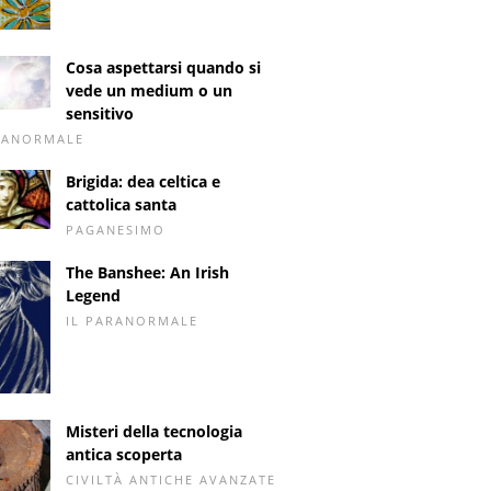
Cosa aspettarsi quando si
vede un medium o un
sensitivo
RANORMALE
Brigida: dea celtica e
cattolica santa
PAGANESIMO
The Banshee: An Irish
Legend
IL PARANORMALE
Misteri della tecnologia
antica scoperta
CIVILTÀ ANTICHE AVANZATE