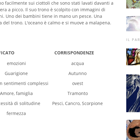
o facilmente sui ciottoli che sono stati lavati davanti a
gliera a picco. Il suo trono è scolpito con immagini di
ini. Uno dei bambini tiene in mano un pesce. Una
ta del trono. L'oceano è calmo e si muove a malapena.
IL PA
FICATO
CORRISPONDENZE
emozioni
acqua
Guarigione
Autunno
n sentimenti complessi
ovest
Amore, famiglia
Tramonto
essità di solitudine
Pesci, Cancro, Scorpione
fermezza