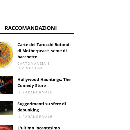
RACCOMANDAZIONI
Carte dei Tarocchi Rotondi
di Motherpeace, seme di
bacchette
CARTOMANZIA E
DIVINAZIONE
Hollywood Hauntings: The
Comedy Store
IL PARANORMALE
Suggerimenti su sfere di
debunking
IL PARANORMALE
L'ultimo incantesimo