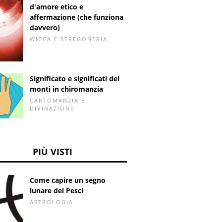
d'amore etico e
affermazione (che funziona
davvero)
WICCA E STREGONERIA
Significato e significati dei
monti in chiromanzia
CARTOMANZIA E
DIVINAZIONE
PIÙ VISTI
Come capire un segno
lunare dei Pesci
ASTROLOGIA