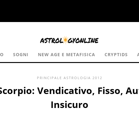
MO
SOGNI
NEW AGE E METAFISICA
CRYPTIDS
PRINCIPALE
ASTROLOGIA
2012
Scorpio: Vendicativo, Fisso, Au
Insicuro