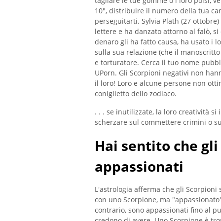
tagliare le tue gomme o i loro polsi, ver
10", distribuire il numero della tua ca
perseguitarti. Sylvia Plath (27 ottobre)
lettere e ha danzato attorno al falò, 
denaro gli ha fatto causa, ha usato i l
sulla sua relazione (che il manoscritt
e torturatore. Cerca il tuo nome pubbl
UPorn. Gli Scorpioni negativi non hann
il loro! Loro e alcune persone non otti
coniglietto dello zodiaco.
. . . se inutilizzate, la loro creatività 
scherzare sul commettere crimini o su
Hai sentito che gl
appassionati
L'astrologia afferma che gli Scorpioni 
con uno Scorpione, ma "appassionato" 
contrario, sono appassionati fino al p
credono di avere. Uno Scorpione è tro