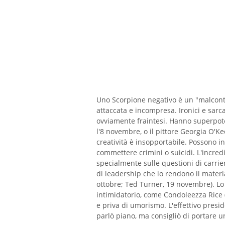
Uno Scorpione negativo è un "malcont
attaccata e incompresa. Ironici e sarcas
ovviamente fraintesi. Hanno superpote
l'8 novembre, o il pittore Georgia O'Kee
creatività è insopportabile. Possono i
commettere crimini o suicidi. L'incred
specialmente sulle questioni di carrier
di leadership che lo rendono il materi
ottobre; Ted Turner, 19 novembre). Lo
intimidatorio, come Condoleezza Rice 
e priva di umorismo. L'effettivo presi
parlò piano, ma consigliò di portare 