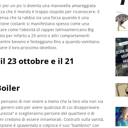
ni per un po 'o diventa una manovella amareggiata
za che il mondo è troppo stupido per riconoscere. E
 pensa che la rabbia sia una forza quando è una
razione costanti si manifestano spesso come una
are come l'obesità (il rapper latinoamericano Big
to per infarto a 29 anni) o altri comportamenti
 mentre bevono e festeggiano fino a quando vomitano.
sere il loro prossimo obiettivo.
il 23 ottobre e il 21
oiler
i pensano di non vivere a meno che la loro vita non sia
genero solo per avere qualcosa di cui disapprovare.
curezza" e sceglieranno persone del quartiere o di
rni credono di essere innamorati. Costruiti sulla vanità,
corpione è spaventato e colpisce il suo "bambino" con