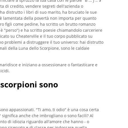
niciare a spruzzo la tua casa con le parole "B ... J .. $
rta di credito, vendere segreti dell'azienda o
 ha distrutto i libri di suo marito, ha bruciato le sue
si è lamentata della povertà non importa per quanto
oro figli come pedine, ha scritto un brutto romanzo
o è "perso") e ha scritto poesie chiamandolo carceriere
icato su Cheaterville e il tuo corpo pubblicato su
o problemi a distruggere il tuo universo: hai distrutto
mali della Luna dello Scorpione, sono le caldaie
si inaridisce e iniziano a ossessionare o fantasticare e
icidi.
i scorpioni sono
sono appassionati. "Ti amo, ti odio" è una cosa certa
significa anche che imbrogliano o sono facili? Al
unto di idiozia riguardo all'amore che hanno - o
ppo riservato e di classe per indossare quella