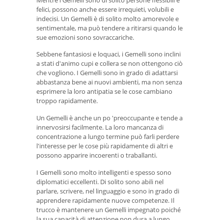
felici, possono anche essere irrequieti, volubili e
indecisi. Un Gemelli è di solito molto amorevole e
sentimentale, ma può tendere a ritirarsi quando le
sue emozioni sono sovraccariche.
Sebbene fantasiosi e loquaci, i Gemelli sono inclini
a stati d'animo cupi e collera se non ottengono ciò
che vogliono. I Gemelli sono in grado di adattarsi
abbastanza bene ai nuovi ambienti, ma non senza
esprimere la loro antipatia se le cose cambiano
troppo rapidamente.
Un Gemelli è anche un po 'preoccupante e tende a
innervosirsi facilmente. La loro mancanza di
concentrazione a lungo termine può farli perdere
l'interesse per le cose più rapidamente di altri e
possono apparire incoerenti o traballanti.
I Gemelli sono molto intelligenti e spesso sono
diplomatici eccellenti. Di solito sono abili nel
parlare, scrivere, nel linguaggio e sono in grado di
apprendere rapidamente nuove competenze. Il
trucco è mantenere un Gemelli impegnato poiché
la sua capacità di attenzione non dura a lungo.